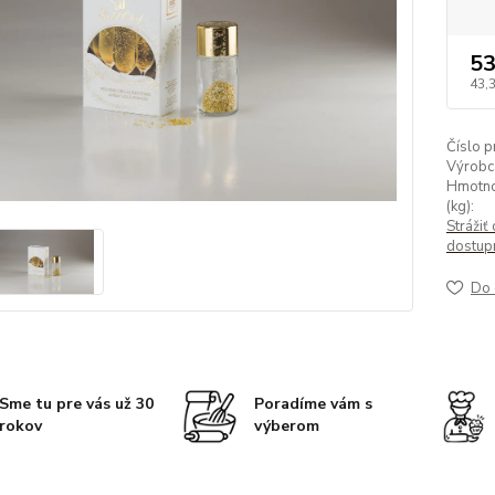
53
43,
Číslo p
Výrobc
Hmotno
(kg):
Strážiť 
dostup
Do 
Sme tu pre vás už 30
Poradíme vám s
rokov
výberom