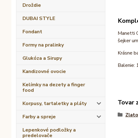
Droždie
DUBAI STYLE
Komple
Fondant
Manetti G
šejker um
Formy na pralinky
Krásne ba
Glukóza a Sirupy
Balenie:
Kandizovné ovocie
Kelímky na dezety a finger
food
Tovar 
Korpusy, tartaletky a pláty
Zlato
Farby a spreje
Lepenkové podložky a
predelovače