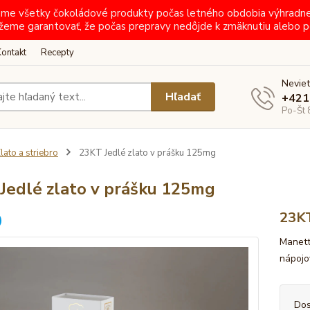
ielame všetky čokoládové produkty počas letného obdobia výhradn
žeme garantovať, že počas prepravy nedôjde k zmäknutiu alebo p
Kontakt
Recepty
Neviet
Hľadať
+421
Po-Št 
lato a striebro
23KT Jedlé zlato v prášku 125mg
Jedlé zlato v prášku 125mg
23K
Manett
nápojo
Dos