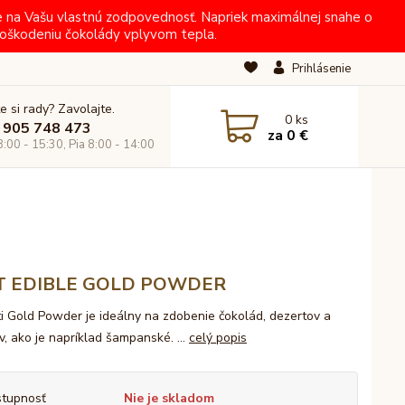
e na Vašu vlastnú zodpovednosť. Napriek maximálnej snahe o
oškodeniu čokolády vplyvom tepla.
Prihlásenie
e si rady? Zavolajte.
0
ks
 905 748 473
za
0 €
8:00 - 15:30, Pia 8:00 - 14:00
T EDIBLE GOLD POWDER
i Gold Powder je ideálny na zdobenie čokolád, dezertov a
v, ako je napríklad šampanské. ...
celý popis
tupnosť
Nie je skladom