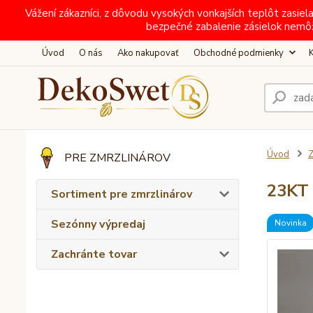
Vážení zákazníci, z dôvodu vysokých vonkajších teplôt zas
bezpečné zabalenie zásielok nemô
Úvod
O nás
Ako nakupovať
Obchodné podmienky
Úvod
Z
PRE ZMRZLINÁROV
23KT 
Sortiment pre zmrzlinárov
Sezónny výpredaj
Novinka
Zachránte tovar