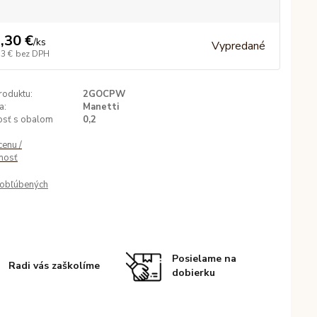
,30 €
/
ks
Vypredané
33 €
bez DPH
roduktu:
2GOCPW
a:
Manetti
sť s obalom
0,2
cenu /
nosť
obľúbených
Posielame na
Radi vás zaškolíme
dobierku