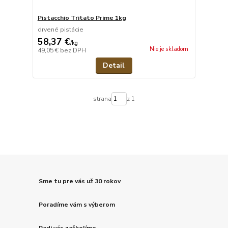
Pistacchio Tritato Prime 1kg
drvené pistácie
58,37 €
/
kg
Nie je skladom
49,05 €
bez DPH
Detail
strana
z 1
Sme tu pre vás už 30 rokov
Poradíme vám s výberom