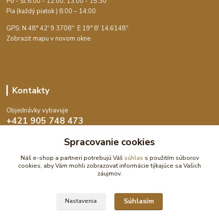
Po - Št 8:00 - 12:00, 13:00 - 15:30
Pia (každý piatok ) 8:00 – 14:00
GPS: N 48° 42' 9.3708'' E
19° 8' 14.6148''
Zobraziť mapu v novom okne
Kontakty
Objednávky vybavuje
+421 905 748 473
Po-Št 8:00 - 15:30, Pia 8:00 - 14:00
Spracovanie cookies
objednavky@dekoswet.sk
Náš e-shop a partneri potrebujú Váš
súhlas
s použitím súborov
cookies, aby Vám mohli zobrazovať informácie týkajúce sa Vašich
záujmov.
Súhlasím
Nastavenia
DekoSwet - Čokolády, cukrárske potreby a pomôcky | Eshop vytvoril: