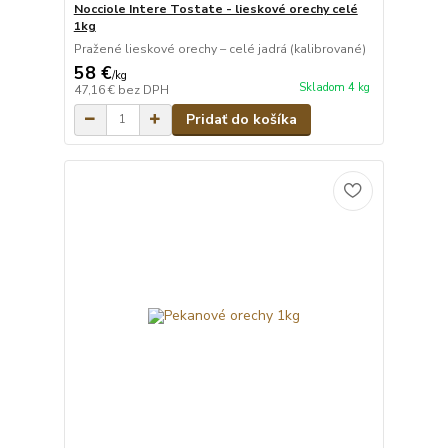
Nocciole Intere Tostate - lieskové orechy celé
1kg
Pražené lieskové orechy – celé jadrá (kalibrované)
58 €
/
kg
Skladom 4 kg
47,16 €
bez DPH
Pridať do košíka