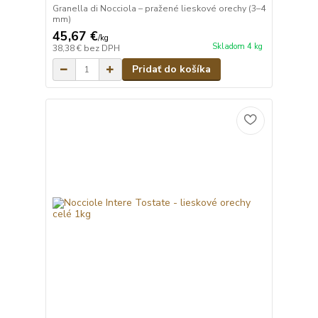
Granella di Nocciola – pražené lieskové orechy (3–4
mm)
45,67 €
/
kg
Skladom 4 kg
38,38 €
bez DPH
Pridať do košíka