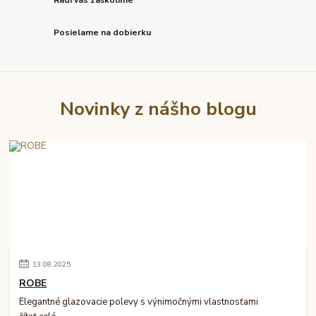
Radi vás zaškolíme
Posielame na dobierku
Novinky z nášho blogu
13
.
08
.
2025
ROBE
Elegantné glazovacie polevy s výnimočnými vlastnosťami