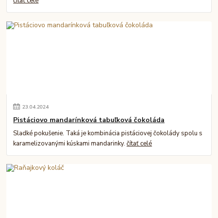
čítať celé
23
.
04
.
2024
Pistáciovo mandarínková tabuľková čokoláda
Sladké pokušenie. Taká je kombinácia pistáciovej čokolády spolu s
karamelizovanými kúskami mandarinky.
čítať celé