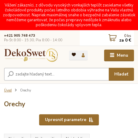
Vážení zákazníci, z dôvodu vysokých vonkajších teplôt zasielame všetky
čokoládové produkty počas letného obdobia výhradne na Vašu vlastnú
zodpovednosť. Napriek maximálnej snahe o bezpečné zabalenie zásielok
nemôžeme garantovať, že počas prepravy nedôjde k zmäknutiu alebo
poškodeniu čokolády vplyvom tepla.
0
ks
+421 905 748 473
za
0 €
Po-Št 8:00 - 15:30, Pia 8:00 - 14:00
Menu
Hľadať
Úvod
Orechy
Orechy
Upresniť parametre