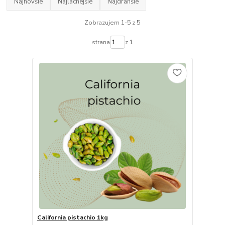
Najnovšie
Najlacnejšie
Najdrahšie
Zobrazujem 1-5 z 5
strana
z 1
California pistachio 1kg