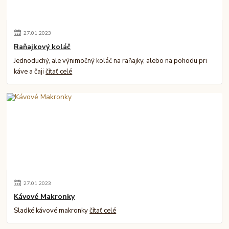
27
.
01
.
2023
Raňajkový koláč
Jednoduchý, ale výnimočný koláč na raňajky, alebo na pohodu pri
káve a čaji
čítať celé
27
.
01
.
2023
Kávové Makronky
Sladké kávové makronky
čítať celé