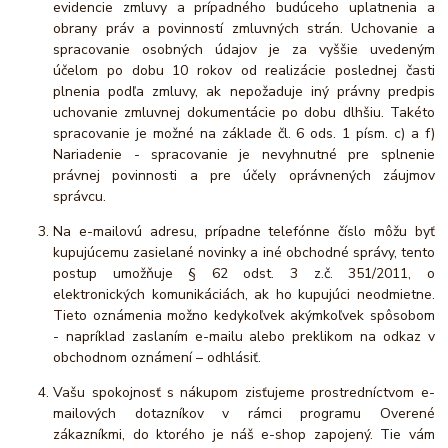
evidencie zmluvy a prípadného budúceho uplatnenia a
obrany práv a povinností zmluvných strán. Uchovanie a
spracovanie osobných údajov je za vyššie uvedeným
účelom po dobu 10 rokov od realizácie poslednej časti
plnenia podľa zmluvy, ak nepožaduje iný právny predpis
uchovanie zmluvnej dokumentácie po dobu dlhšiu. Takéto
spracovanie je možné na základe čl. 6 ods. 1 písm. c) a f)
Nariadenie - spracovanie je nevyhnutné pre splnenie
právnej povinnosti a pre účely oprávnených záujmov
správcu.
Na e-mailovú adresu, prípadne telefónne číslo môžu byť
kupujúcemu zasielané novinky a iné obchodné správy, tento
postup umožňuje § 62 odst. 3 z.č. 351/2011, o
elektronických komunikáciách, ak ho kupujúci neodmietne.
Tieto oznámenia možno kedykoľvek akýmkoľvek spôsobom
- napríklad zaslaním e-mailu alebo preklikom na odkaz v
obchodnom oznámení – odhlásiť.
Vašu spokojnosť s nákupom zisťujeme prostredníctvom e-
mailových dotazníkov v rámci programu Overené
zákazníkmi, do ktorého je náš e-shop zapojený. Tie vám