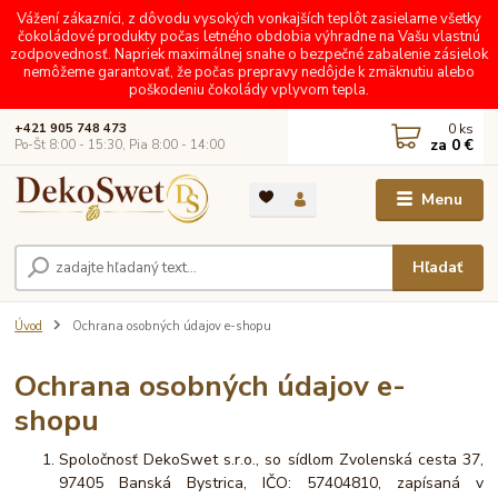
Vážení zákazníci, z dôvodu vysokých vonkajších teplôt zasielame všetky
čokoládové produkty počas letného obdobia výhradne na Vašu vlastnú
zodpovednosť. Napriek maximálnej snahe o bezpečné zabalenie zásielok
nemôžeme garantovať, že počas prepravy nedôjde k zmäknutiu alebo
poškodeniu čokolády vplyvom tepla.
0
ks
+421 905 748 473
za
0 €
Po-Št 8:00 - 15:30, Pia 8:00 - 14:00
Menu
Hľadať
Úvod
Ochrana osobných údajov e-shopu
Ochrana osobných údajov e-
shopu
Spoločnosť DekoSwet s.r.o., so sídlom Zvolenská cesta 37,
97405 Banská Bystrica, IČO: 57404810, zapísaná v