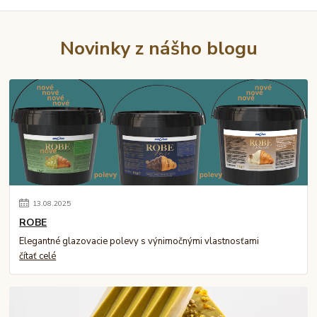
Novinky z nášho blogu
13
.
08
.
2025
ROBE
Elegantné glazovacie polevy s výnimočnými vlastnosťami
čítať celé