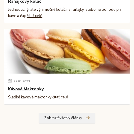
Raňajkový koláč
Jednoduchý, ale výnimočný koláč na raňajky, alebo na pohodu pri
káve a čaji
čítať celé
27
.
01
.
2023
Kávové Makronky
Sladké kávové makronky
čítať celé
Zobraziť všetky články