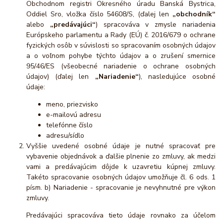
Obchodnom registri Okresného úradu Banská Bystrica,
Oddiel Sro, vložka číslo 54608/S, (ďalej len
„obchodník“
alebo
„predávajúci“
) spracováva v zmysle nariadenia
Európskeho parlamentu a Rady (EÚ) č. 2016/679 o ochrane
fyzických osôb v súvislosti so spracovaním osobných údajov
a o voľnom pohybe týchto údajov a o zrušení smernice
95/46/ES (všeobecné nariadenie o ochrane osobných
údajov) (ďalej len
„Nariadenie“
), nasledujúce osobné
údaje:
meno, priezvisko
e-mailovú adresu
telefónne číslo
adresu/sídlo
Vyššie uvedené osobné údaje je nutné spracovať pre
vybavenie objednávok a ďalšie plnenie zo zmluvy, ak medzi
vami a predávajúcim dôjde k uzavretiu kúpnej zmluvy.
Takéto spracovanie osobných údajov umožňuje čl. 6 ods. 1
písm. b) Nariadenie - spracovanie je nevyhnutné pre výkon
zmluvy.
Predávajúci spracováva tieto údaje rovnako za účelom