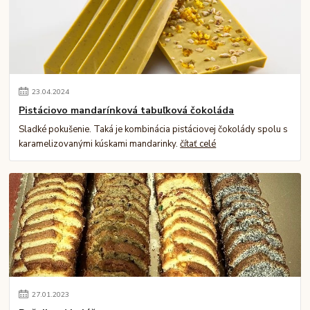
23
.
04
.
2024
Pistáciovo mandarínková tabuľková čokoláda
Sladké pokušenie. Taká je kombinácia pistáciovej čokolády spolu s
karamelizovanými kúskami mandarinky.
čítať celé
27
.
01
.
2023