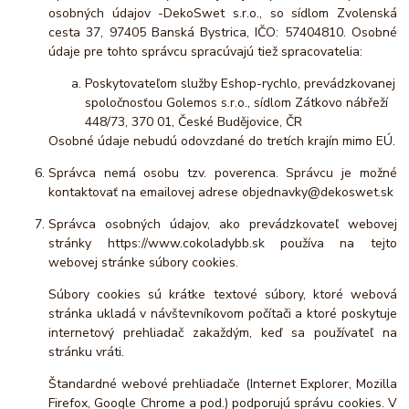
osobných údajov -DekoSwet s.r.o., so sídlom Zvolenská
cesta 37, 97405 Banská Bystrica, IČO: 57404810. Osobné
údaje pre tohto správcu spracúvajú tiež spracovatelia:
Poskytovateľom služby Eshop-rychlo, prevádzkovanej
spoločnosťou Golemos s.r.o., sídlom Zátkovo nábřeží
448/73, 370 01, České Budějovice, ČR
Osobné údaje nebudú odovzdané do tretích krajín mimo EÚ.
Správca nemá osobu tzv. poverenca. Správcu je možné
kontaktovať na emailovej adrese objednavky@dekoswet.sk
Správca osobných údajov, ako prevádzkovateľ webovej
stránky https://www.cokoladybb.sk používa na tejto
webovej stránke súbory cookies.
Súbory cookies sú krátke textové súbory, ktoré webová
stránka ukladá v návštevníkovom počítači a ktoré poskytuje
internetový prehliadač zakaždým, keď sa používateľ na
stránku vráti.
Štandardné webové prehliadače (Internet Explorer, Mozilla
Firefox, Google Chrome a pod.) podporujú správu cookies. V