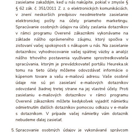
zasielame zakaždým, keď u nás nakúpite, pokiaľ v zmysle §
§ 62 zák. č. 351/2011 Z. z. o elektronických komunikáciách,
v znení neskorších predpisov neodmietnete zasielanie
elektronickej pošty na účely priameho marketingu.
Spracúvanie osobných údajov na účely zaslania dotazníkov
v rámci programu Overené zákazníkmi vykonávame na
základe nášho oprávneného záujmu, ktorý spočíva v
zisťovaní vašej spokojnosti s nákupom u nás. Na zasielanie
dotazníkov, vyhodnocovanie vašej spätnej väzby a analýz
nášho trhového postavenia využívame sprostredkovateľa
spracúvania, ktorým je prevádzkovateľ portálu Heureka.sk
tomu na tieto účely môžeme odovzdávať informácie o
kúpenom tovare a vašu e-mailovú adresu. Vaše osobné
údaje nie sú pri zasielaní e-mailových dotazníkov
odovzdané žiadnej tretej strane na jej vlastné účely. Proti
zasielaniu e-mailových dotazníkov v rámci programu
Overené zákazníkmi môžete kedykoľvek vyjadriť námietku
odmietnutím ďalších dotazníkov pomocou odkazu v e-maile
s dotazníkom. V prípade vašej námietky vám dotazník
nebudeme ďalej zasielať.
Spracovanie osobných údajov je vykonávané správcom