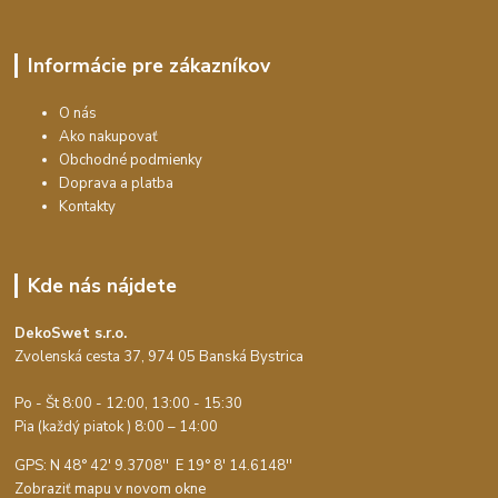
Informácie pre zákazníkov
O nás
Ako nakupovať
Obchodné podmienky
Doprava a platba
Kontakty
Kde nás nájdete
DekoSwet s.r.o.
Zvolenská cesta 37, 974 05 Banská Bystrica
Po - Št 8:00 - 12:00, 13:00 - 15:30
Pia (každý piatok ) 8:00 – 14:00
GPS: N 48° 42' 9.3708'' E
19° 8' 14.6148''
Zobraziť mapu v novom okne