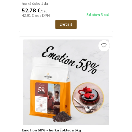
horká čokoláda
52,78 €
/
bal
Skladom 3 bal
42,91 €
bez DPH
Detail
Emotion 58% - horká čokláda 5kg