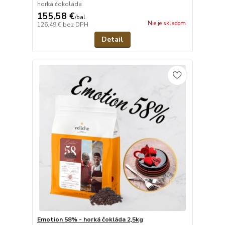
horká čokoláda
155,58 €
/
bal
Nie je skladom
126,49 €
bez DPH
Detail
Emotion 58% - horká čokláda 2,5kg