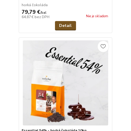
horká čokoláda
79,79 €
/
bal
Nie je skladom
64,87 €
bez DPH
Detail
Essential 54% - horká čokoláda 10kg