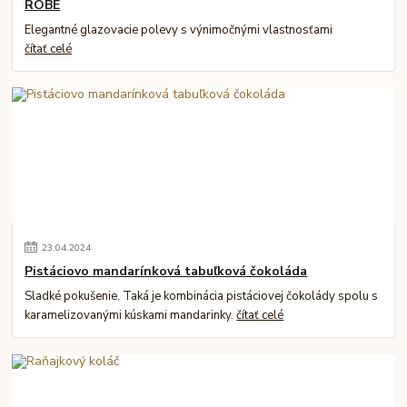
ROBE
Elegantné glazovacie polevy s výnimočnými vlastnosťami
čítať celé
23
.
04
.
2024
Pistáciovo mandarínková tabuľková čokoláda
Sladké pokušenie. Taká je kombinácia pistáciovej čokolády spolu s
karamelizovanými kúskami mandarinky.
čítať celé