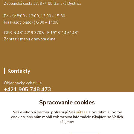
Zvolenská cesta 37, 974 05 Banská Bystrica
Po - Št 8:00 - 12:00, 13:00 - 15:30
Pia (každý piatok ) 8:00 – 14:00
GPS: N 48° 42' 9.3708'' E
19° 8' 14.6148''
Zobraziť mapu v novom okne
Kontakty
Objednávky vybavuje
+421 905 748 473
Po-Št 8:00 - 15:30, Pia 8:00 - 14:00
Spracovanie cookies
objednavky@dekoswet.sk
Náš e-shop a partneri potrebujú Váš
súhlas
s použitím súborov
cookies, aby Vám mohli zobrazovať informácie týkajúce sa Vašich
záujmov.