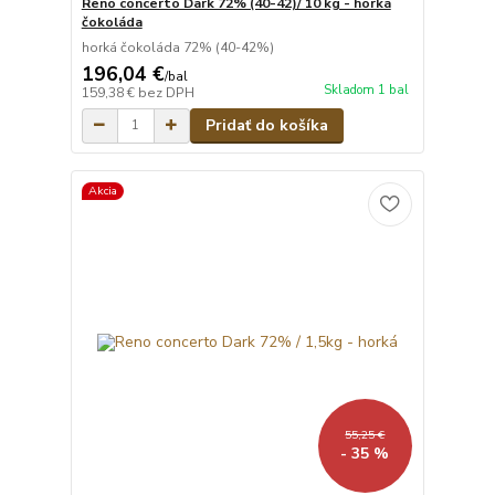
Reno concerto Dark 72% (40-42)/ 10 kg - horká
čokoláda
horká čokoláda 72% (40-42%)
196,04 €
/
bal
Skladom 1 bal
159,38 €
bez DPH
Pridať do košíka
Akcia
55,25 €
- 35 %