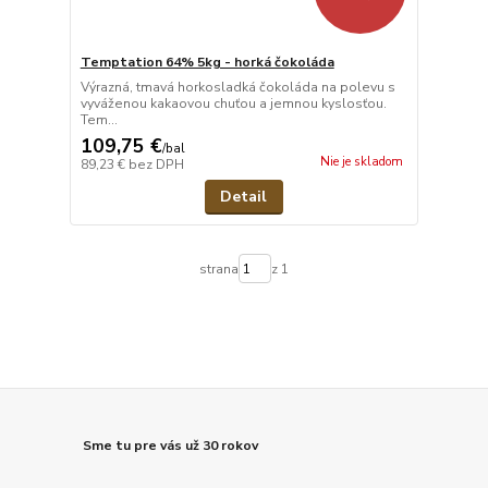
Temptation 64% 5kg - horká čokoláda
Výrazná, tmavá horkosladká čokoláda na polevu s
vyváženou kakaovou chuťou a jemnou kyslosťou.
Tem...
109,75 €
/
bal
Nie je skladom
89,23 €
bez DPH
Detail
strana
z 1
Sme tu pre vás už 30 rokov