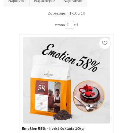
Najnovšie
Najlacnejšie
Najdrahšie
Zobrazujem 1-10 z 10
strana
z 1
Emotion 58% - horká čokláda 10kg