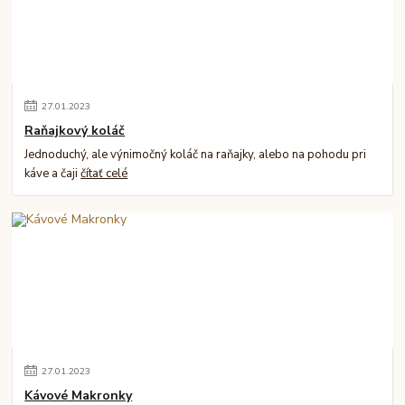
27
.
01
.
2023
Raňajkový koláč
Jednoduchý, ale výnimočný koláč na raňajky, alebo na pohodu pri
káve a čaji
čítať celé
27
.
01
.
2023
Kávové Makronky