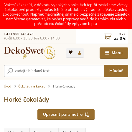
Vážení zákazníci, z dôvodu vysokých vonkajších teplôt zasielame všetky
čokoládové produkty počas letného obdobia výhradne na Vašu vlastnú
zodpovednosť. Napriek maximálnej snahe o bezpečné zabalenie zásielok
nemôžeme garantovať, že počas prepravy nedôjde k zmäknutiu alebo
poškodeniu čokolády vplyvom tepla.
0
ks
+421 905 748 473
za
0 €
Po-Št 8:00 - 15:30, Pia 8:00 - 14:00
Menu
Hľadať
Úvod
Čokolády a kakao
Horké čokolády
Horké čokolády
Upresniť parametre