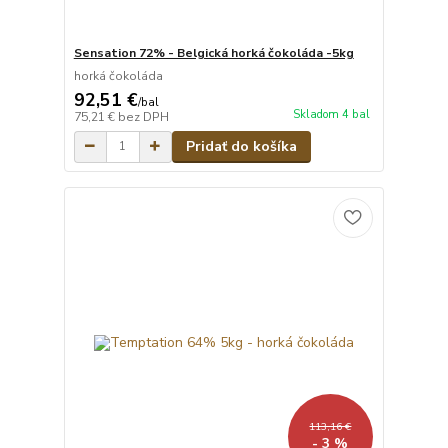
Sensation 72% - Belgická horká čokoláda -5kg
horká čokoláda
92,51 €
/
bal
Skladom 4 bal
75,21 €
bez DPH
Pridať do košíka
113,16 €
- 3 %