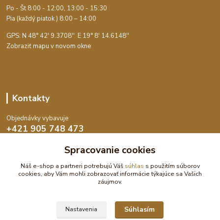
Po - Št 8:00 - 12:00, 13:00 - 15:30
Pia (každý piatok ) 8:00 – 14:00
GPS: N 48° 42' 9.3708'' E
19° 8' 14.6148''
Zobraziť mapu v novom okne
Kontakty
Objednávky vybavuje
+421 905 748 473
Po-Št 8:00 - 15:30, Pia 8:00 - 14:00
Spracovanie cookies
objednavky@dekoswet.sk
Náš e-shop a partneri potrebujú Váš
súhlas
s použitím súborov
cookies, aby Vám mohli zobrazovať informácie týkajúce sa Vašich
záujmov.
Súhlasím
Nastavenia