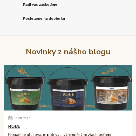
Radi vás zaškolíme
Posielame na dobierku
Novinky z nášho blogu
13
.
08
.
2025
ROBE
Elegantné glazovacie polevy s výnimočnými vlastnosťami