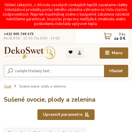
Vážení zákazníci, z dôvodu vysokých vonkajších teplôt zasielame všetky
čokoládové produkty počas letného obdobia výhradne na Vašu vlastnú
zodpovednosť. Napriek maximálnej snahe o bezpečné zabalenie zásielok
nemôžeme garantovať, že počas prepravy nedôjde k zmäknutiu alebo
poškodeniu čokolády vplyvom tepla.
0
ks
+421 905 748 473
za
0 €
Po-Št 8:00 - 15:30, Pia 8:00 - 14:00
Menu
Hľadať
Úvod
Sušené ovocie, plody a zelenina
Sušené ovocie, plody a zelenina
Upresniť parametre