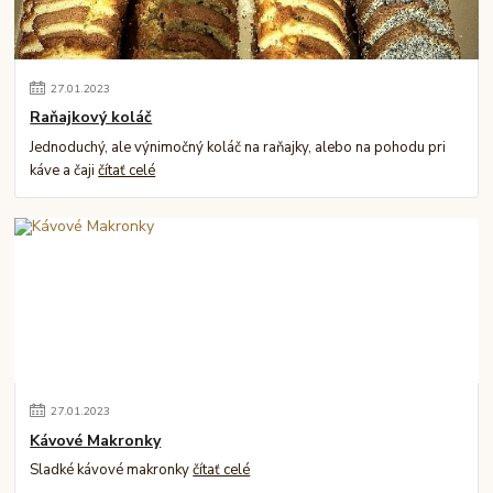
27
.
01
.
2023
Raňajkový koláč
Jednoduchý, ale výnimočný koláč na raňajky, alebo na pohodu pri
káve a čaji
čítať celé
27
.
01
.
2023
Kávové Makronky
Sladké kávové makronky
čítať celé