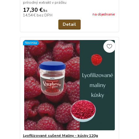
prírodný extrakt v prášku
17,30 €
/
ks
na objednanie
14,54 €
bez DPH
Detail
Novinka
Lyofilizované sušené Maliny - kúsky 120g