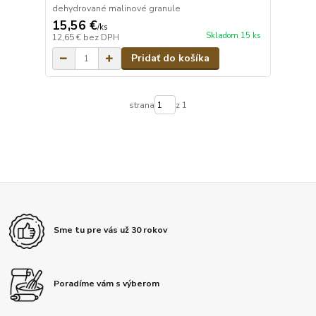
dehydrované malinové granule
15,56 €
/
ks
Skladom 15 ks
12,65 €
bez DPH
Pridať do košíka
strana
z 1
Sme tu pre vás už 30 rokov
Poradíme vám s výberom