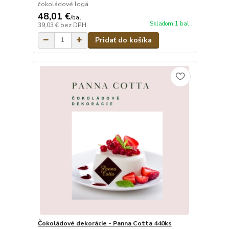
čokoládové logá
48,01 €
/
bal
Skladom 1 bal
39,03 €
bez DPH
Pridať do košíka
Čokoládové dekorácie - Panna Cotta 440ks