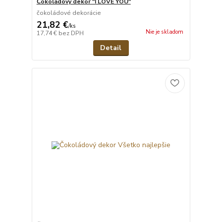
Čokoládový dekor "I LOVE YOU"
čokoládové dekorácie
21,82 €
/
ks
Nie je skladom
17,74 €
bez DPH
Detail