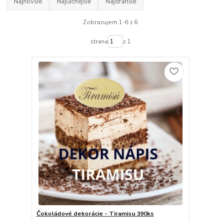
Najnovšie
Najlacnejšie
Najdrahšie
Zobrazujem 1-6 z 6
strana
z 1
Čokoládové dekorácie - Tiramisu 390ks