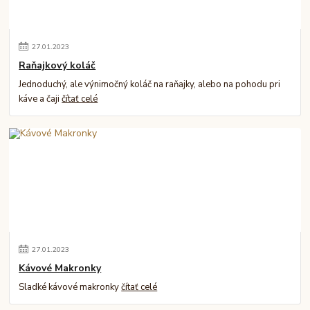
27
.
01
.
2023
Raňajkový koláč
Jednoduchý, ale výnimočný koláč na raňajky, alebo na pohodu pri
káve a čaji
čítať celé
27
.
01
.
2023
Kávové Makronky
Sladké kávové makronky
čítať celé