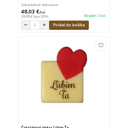
čokoládové dekorácie
48,03 €
/
bal
Skladom 3 bal
39,05 €
bez DPH
Pridať do košíka
Čokoládový dekor Ľúbim Ťa