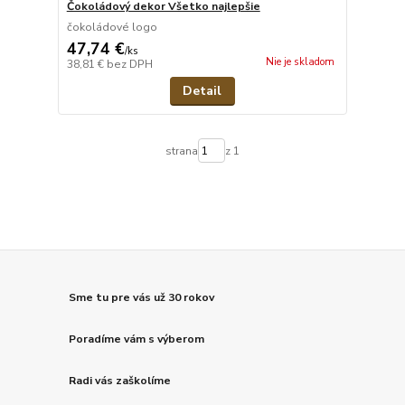
Čokoládový dekor Všetko najlepšie
čokoládové logo
47,74 €
/
ks
Nie je skladom
38,81 €
bez DPH
Detail
strana
z 1
Sme tu pre vás už 30 rokov
Poradíme vám s výberom
Radi vás zaškolíme