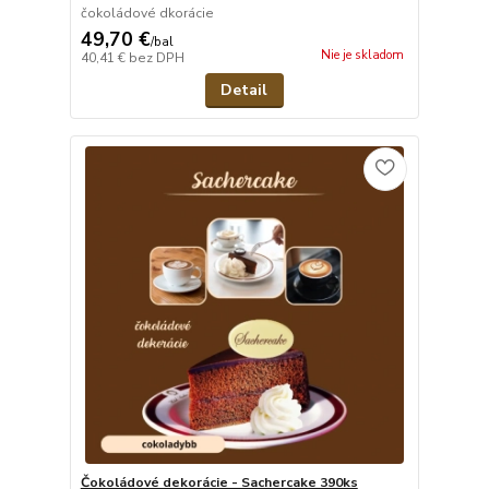
čokoládové dkorácie
49,70 €
/
bal
Nie je skladom
40,41 €
bez DPH
Detail
Čokoládové dekorácie - Sachercake 390ks