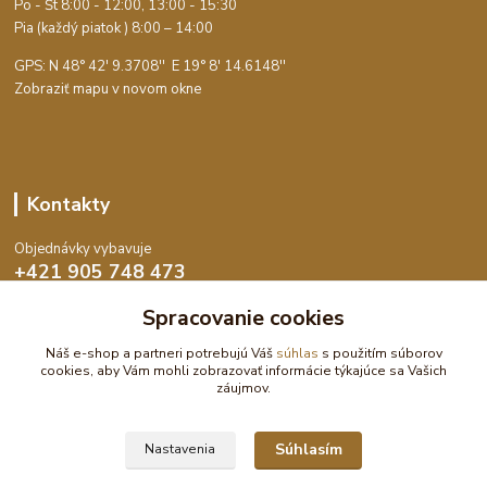
Po - Št 8:00 - 12:00, 13:00 - 15:30
Pia (každý piatok ) 8:00 – 14:00
GPS: N 48° 42' 9.3708'' E
19° 8' 14.6148''
Zobraziť mapu v novom okne
Kontakty
Objednávky vybavuje
+421 905 748 473
Po-Št 8:00 - 15:30, Pia 8:00 - 14:00
Spracovanie cookies
objednavky@dekoswet.sk
Náš e-shop a partneri potrebujú Váš
súhlas
s použitím súborov
cookies, aby Vám mohli zobrazovať informácie týkajúce sa Vašich
záujmov.
Súhlasím
Nastavenia
DekoSwet - Čokolády, cukrárske potreby a pomôcky | Eshop vytvoril: