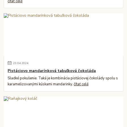
čítať celé
23
.
04
.
2024
Pistáciovo mandarínková tabuľková čokoláda
Sladké pokušenie. Taká je kombinácia pistáciovej čokolády spolu s
karamelizovanými kúskami mandarinky.
čítať celé