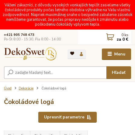
Vážení zákazníci, z dôvodu vysokých vonkajších teplôt zasielame všetky
čokoládové produkty počas letného obdobia výhradne na Vašu vlastnú
zodpovednosť. Napriek maximálnej snahe o bezpečné zabalenie zásielok
nemôžeme garantovať, že počas prepravy nedôjde k zmäknutiu alebo
poškodeniu čokolády vplyvom tepla.
0
ks
+421 905 748 473
za
0 €
Po-Št 8:00 - 15:30, Pia 8:00 - 14:00
Menu
Hľadať
Úvod
Dekorácie
Čokoládové logá
Čokoládové logá
Upresniť parametre