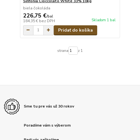
Sinfonia Cioccolato White 33% 10kg
biela čokoláda
226,75 €
/
bal
Skladom 1 bal
184,35 €
bez DPH
Pridať do košíka
strana
z 1
Sme tu pre vás už 30 rokov
Poradíme vám s výberom
Radi vás zaškolíme