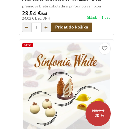
prémiová biela čokoláda s prírodnou vanilkou
29,54 €
/
bal
Skladom 1 bal
24,02 €
bez DPH
Pridať do košíka
Akcia
283,44 €
- 20 %