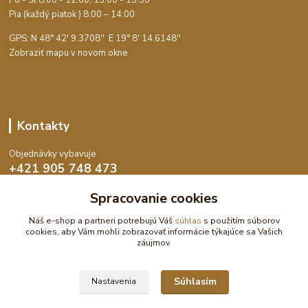
Po - Št 8:00 - 12:00, 13:00 - 15:30
Pia (každý piatok ) 8:00 – 14:00
GPS: N 48° 42' 9.3708'' E
19° 8' 14.6148''
Zobraziť mapu v novom okne
Kontakty
Objednávky vybavuje
+421 905 748 473
Po-Št 8:00 - 15:30, Pia 8:00 - 14:00
Spracovanie cookies
objednavky@dekoswet.sk
Náš e-shop a partneri potrebujú Váš
súhlas
s použitím súborov
cookies, aby Vám mohli zobrazovať informácie týkajúce sa Vašich
záujmov.
Súhlasím
Nastavenia
DekoSwet - Čokolády, cukrárske potreby a pomôcky | Eshop vytvoril: