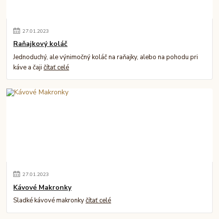
27
.
01
.
2023
Raňajkový koláč
Jednoduchý, ale výnimočný koláč na raňajky, alebo na pohodu pri
káve a čaji
čítať celé
27
.
01
.
2023
Kávové Makronky
Sladké kávové makronky
čítať celé