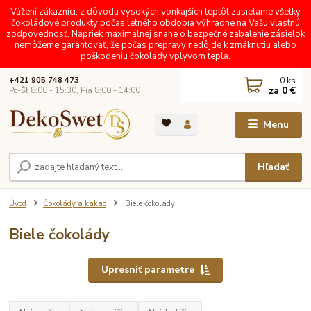
Vážení zákazníci, z dôvodu vysokých vonkajších teplôt zasielame všetky
čokoládové produkty počas letného obdobia výhradne na Vašu vlastnú
zodpovednosť. Napriek maximálnej snahe o bezpečné zabalenie zásielok
nemôžeme garantovať, že počas prepravy nedôjde k zmäknutiu alebo
poškodeniu čokolády vplyvom tepla.
0
ks
+421 905 748 473
za
0 €
Po-Št 8:00 - 15:30, Pia 8:00 - 14:00
Menu
Hľadať
Úvod
Čokolády a kakao
Biele čokolády
Biele čokolády
Upresniť parametre