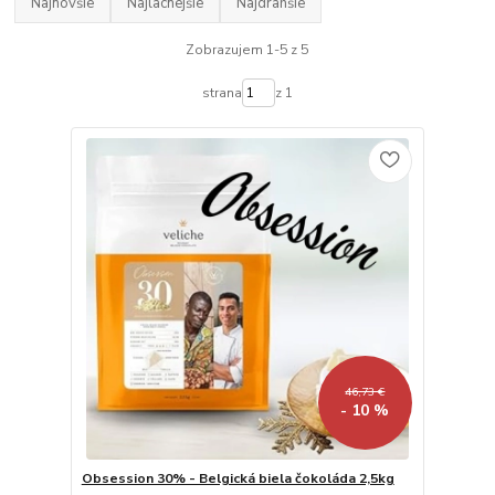
Najnovšie
Najlacnejšie
Najdrahšie
Zobrazujem 1-5 z 5
strana
z 1
46,73 €
- 10 %
Obsession 30% - Belgická biela čokoláda 2,5kg