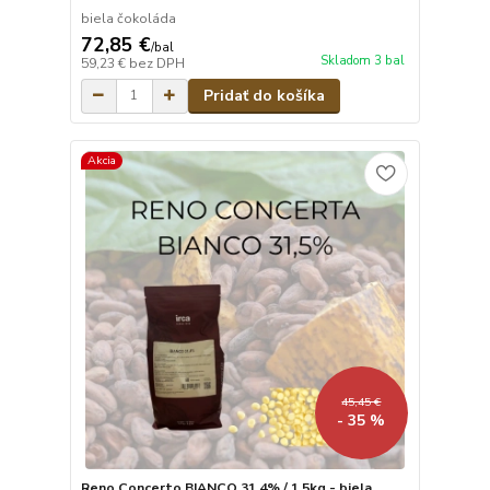
biela čokoláda
72,85 €
/
bal
Skladom 3 bal
59,23 €
bez DPH
Pridať do košíka
Akcia
45,45 €
- 35 %
Reno Concerto BIANCO 31.4% / 1,5kg - biela