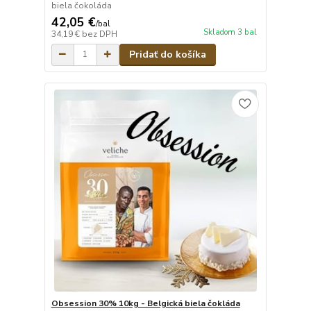
biela čokoláda
42,05 €
/
bal
Skladom 3 bal
34,19 €
bez DPH
Pridať do košíka
Obsession 30% 10kg - Belgická biela čokláda