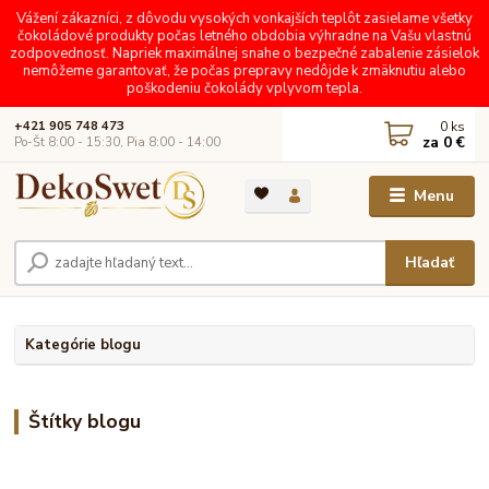
Vážení zákazníci, z dôvodu vysokých vonkajších teplôt zasielame všetky
čokoládové produkty počas letného obdobia výhradne na Vašu vlastnú
zodpovednosť. Napriek maximálnej snahe o bezpečné zabalenie zásielok
nemôžeme garantovať, že počas prepravy nedôjde k zmäknutiu alebo
poškodeniu čokolády vplyvom tepla.
0
ks
+421 905 748 473
za
0 €
Po-Št 8:00 - 15:30, Pia 8:00 - 14:00
Menu
Hľadať
Kategórie blogu
Štítky blogu