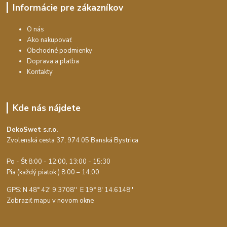
Informácie pre zákazníkov
O nás
Ako nakupovať
Obchodné podmienky
Doprava a platba
Kontakty
Kde nás nájdete
DekoSwet s.r.o.
Zvolenská cesta 37, 974 05 Banská Bystrica
Po - Št 8:00 - 12:00, 13:00 - 15:30
Pia (každý piatok ) 8:00 – 14:00
GPS: N 48° 42' 9.3708'' E
19° 8' 14.6148''
Zobraziť mapu v novom okne