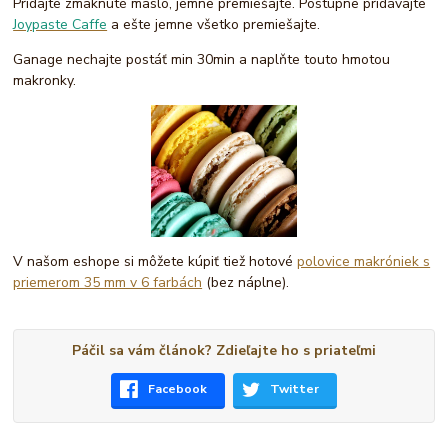
Pridajte zmäknuté maslo, jemne premiešajte. Postupne pridávajte
Joypaste Caffe
a ešte jemne všetko premiešajte.
Ganage nechajte postáť min 30min a naplňte touto hmotou
makronky.
V našom eshope si môžete kúpiť tiež hotové
polovice makróniek s
priemerom 35 mm v 6 farbách
(bez náplne).
Páčil sa vám článok? Zdieľajte ho s priateľmi
Facebook
Twitter