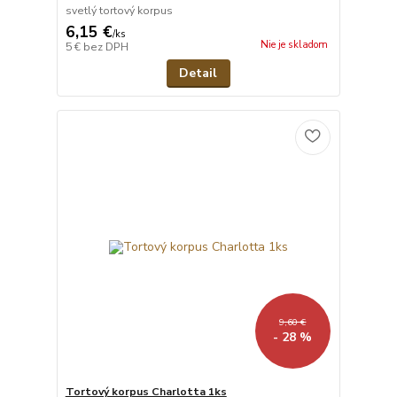
svetlý tortový korpus
6,15 €
/
ks
Nie je skladom
5 €
bez DPH
Detail
9,60 €
- 28 %
Tortový korpus Charlotta 1ks