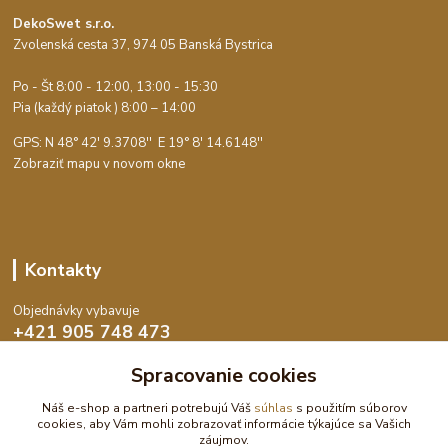
DekoSwet s.r.o.
Zvolenská cesta 37, 974 05 Banská Bystrica
Po - Št 8:00 - 12:00, 13:00 - 15:30
Pia (každý piatok ) 8:00 – 14:00
GPS: N 48° 42' 9.3708'' E
19° 8' 14.6148''
Zobraziť mapu v novom okne
Kontakty
Objednávky vybavuje
+421 905 748 473
Po-Št 8:00 - 15:30, Pia 8:00 - 14:00
Spracovanie cookies
objednavky@dekoswet.sk
Náš e-shop a partneri potrebujú Váš
súhlas
s použitím súborov
cookies, aby Vám mohli zobrazovať informácie týkajúce sa Vašich
záujmov.