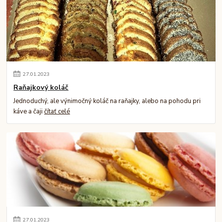
27
.
01
.
2023
Raňajkový koláč
Jednoduchý, ale výnimočný koláč na raňajky, alebo na pohodu pri
káve a čaji
čítať celé
27
.
01
.
2023