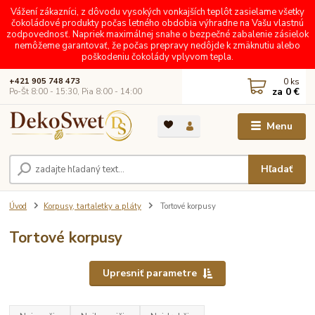
Vážení zákazníci, z dôvodu vysokých vonkajších teplôt zasielame všetky
čokoládové produkty počas letného obdobia výhradne na Vašu vlastnú
zodpovednosť. Napriek maximálnej snahe o bezpečné zabalenie zásielok
nemôžeme garantovať, že počas prepravy nedôjde k zmäknutiu alebo
poškodeniu čokolády vplyvom tepla.
0
ks
+421 905 748 473
za
0 €
Po-Št 8:00 - 15:30, Pia 8:00 - 14:00
Menu
Hľadať
Úvod
Korpusy, tartaletky a pláty
Tortové korpusy
Tortové korpusy
Upresniť parametre