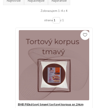
Najnovšie
Najlacnejšie
Najdrahšie
Zobrazujem 1-4 z 4
strana
z 1
BHB Piškótový tmavý tortový korpus pr.24cm