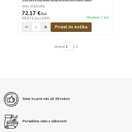
mini charlotte
72,17 €
/
bal
Skladom 1 bal
58,67 €
bez DPH
Pridať do košíka
strana
z 1
Sme tu pre vás už 30 rokov
Poradíme vám s výberom