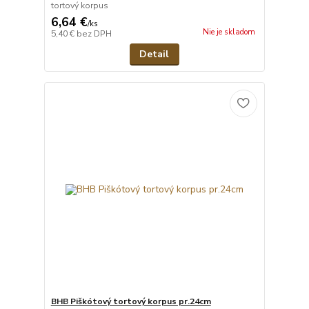
tortový korpus
6,64 €
/
ks
Nie je skladom
5,40 €
bez DPH
Detail
BHB Piškótový tortový korpus pr.24cm