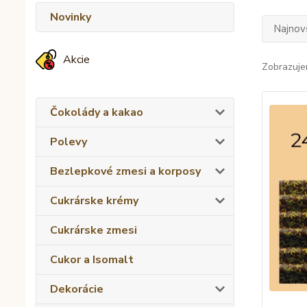
Novinky
Najnov
Akcie
Zobrazuje
Čokolády a kakao
Polevy
Bezlepkové zmesi a korposy
Cukrárske krémy
Cukrárske zmesi
Cukor a Isomalt
Dekorácie