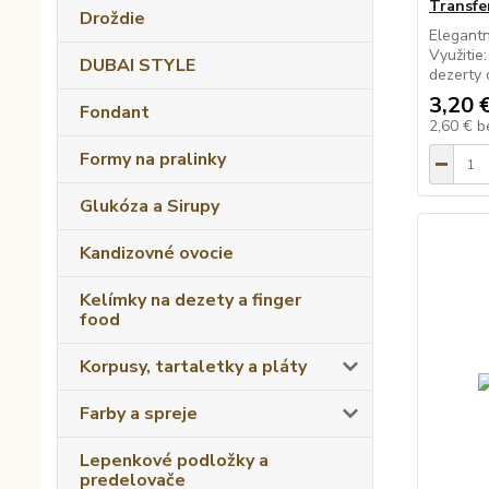
Transfe
Droždie
Elegantn
Využitie
DUBAI STYLE
dezerty 
3,20 
Fondant
2,60 €
b
Formy na pralinky
Glukóza a Sirupy
Kandizovné ovocie
Kelímky na dezety a finger
food
Korpusy, tartaletky a pláty
Farby a spreje
Lepenkové podložky a
predelovače