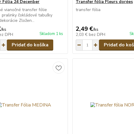
r Fólia 24 Decenber
Transfer fólia Fleurs dorées
é vianočné transfer fólie
transfer fólia
: pralinky čokládové tabuľky
dekorácie Zložen...
€
2,49 €
/
ks
/
ks
Skladom 1 ks
Sk
ez DPH
2,03 €
bez DPH
Pridať do košíka
Pridať do koš