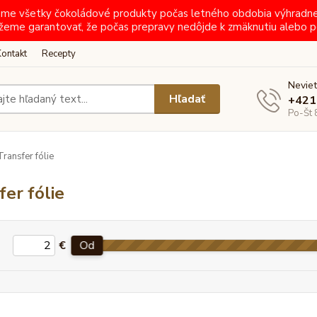
ielame všetky čokoládové produkty počas letného obdobia výhradn
žeme garantovať, že počas prepravy nedôjde k zmäknutiu alebo p
Kontakt
Recepty
Neviet
Hľadať
+421
Po-Št 
ransfer fólie
fer fólie
€
Od