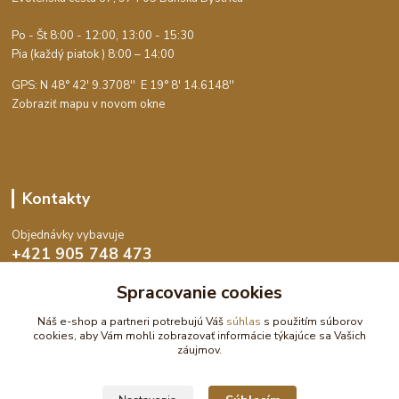
Po - Št 8:00 - 12:00, 13:00 - 15:30
Pia (každý piatok ) 8:00 – 14:00
GPS: N 48° 42' 9.3708'' E
19° 8' 14.6148''
Zobraziť mapu v novom okne
Kontakty
Objednávky vybavuje
+421 905 748 473
Po-Št 8:00 - 15:30, Pia 8:00 - 14:00
Spracovanie cookies
objednavky@dekoswet.sk
Náš e-shop a partneri potrebujú Váš
súhlas
s použitím súborov
cookies, aby Vám mohli zobrazovať informácie týkajúce sa Vašich
záujmov.