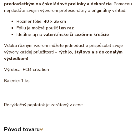
predovšetkým na čokoládové prelinky a dekorácie
. Pomocou
nej dodáte svojim výtvorom profesionálny a originálny vzhľad.
Rozmer fólie:
40 × 25 cm
Fóliu je možné použiť
len raz
Ideálne aj na
valentínske či sezónne kreácie
Vďaka rôznym vzorom môžete jednoducho prispôsobiť svoje
výtvory každej príležitosti –
rýchlo, štýlovo a s dokonalým
výsledkom!
Výrobca: PCB-creation
Balenie: 1 ks
Recyklačný poplatok je zarátaný v cene.
Pôvod tovaru