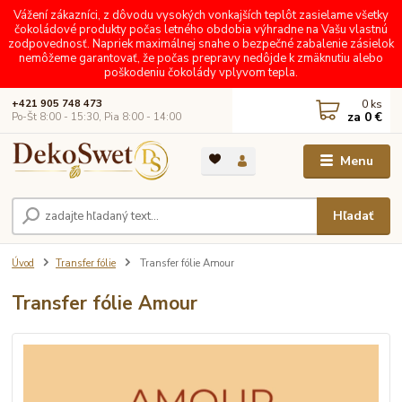
Vážení zákazníci, z dôvodu vysokých vonkajších teplôt zasielame všetky
čokoládové produkty počas letného obdobia výhradne na Vašu vlastnú
zodpovednosť. Napriek maximálnej snahe o bezpečné zabalenie zásielok
nemôžeme garantovať, že počas prepravy nedôjde k zmäknutiu alebo
poškodeniu čokolády vplyvom tepla.
0
ks
+421 905 748 473
za
0 €
Po-Št 8:00 - 15:30, Pia 8:00 - 14:00
Menu
Hľadať
Úvod
Transfer fólie
Transfer fólie Amour
Transfer fólie Amour