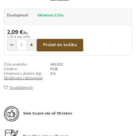
Dostupnosť
Skladom 13 ks
2,09 €
/
ks
1,70 €
bez DPH
Pridať do košíka
Číslo produktu:
061332
Výrobca:
PCB
Hmotnosť s obalom (kg):
0,5
Strážiť cenu / dostupnosť
Do obľúbených
Sme tu pre vás už 30 rokov