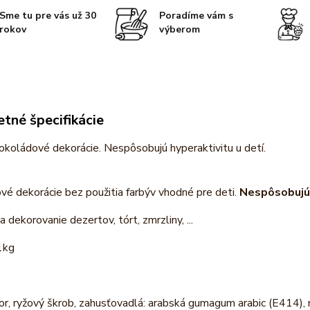
Sme tu pre vás už 30
Poradíme vám s
rokov
výberom
tné špecifikácie
okoládové dekorácie. Nespôsobujú hyperaktivitu u detí.
é dekorácie bez použitia farbýv vhodné pre deti.
Nespôsobujú 
 dekorovanie dezertov, tórt, zmrzliny, ...
1kg
or, ryžový škrob, zahusťovadlá: arabská gumagum arabic (E414), 