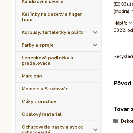
Kandizovné ovocie
(E903),še
(modrá), 
Kelímky na dezety a finger
food
Náplň: M
E322, oc
Korpusy, tartaletky a pláty
Farby a spreje
Recyklačn
Lepenkové podložky a
predelovače
Marcipán
Pôvod 
Mousse a Stužovače
Múky z orechov
Tovar 
Obalový materiál
Dekor
Ochucovacie pasty a sypké
ochucovadlá