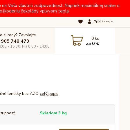
e na Vašu vlastnú zodpovednosť. Napriek maximálnej snahe o
oškodeniu čokolády vplyvom tepla.
Prihlásenie
e si rady? Zavolajte.
0
ks
 905 748 473
za
0 €
8:00 - 15:30, Pia 8:00 - 14:00
čné lentilky bez AZO
celý popis
tupnosť
Skladom 3 kg