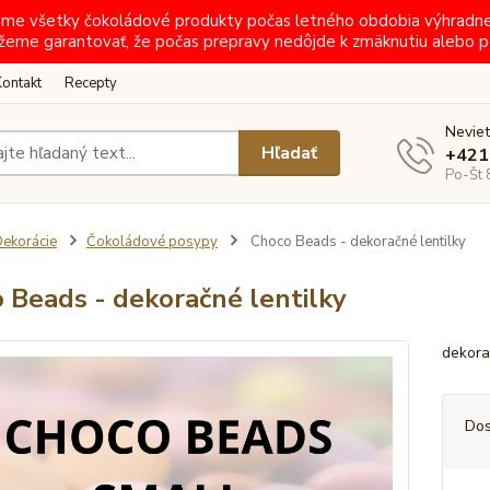
ielame všetky čokoládové produkty počas letného obdobia výhradn
žeme garantovať, že počas prepravy nedôjde k zmäknutiu alebo p
Kontakt
Recepty
Neviet
Hľadať
+421
Po-Št 
ekorácie
Čokoládové posypy
Choco Beads - dekoračné lentilky
 Beads - dekoračné lentilky
dekora
Dos