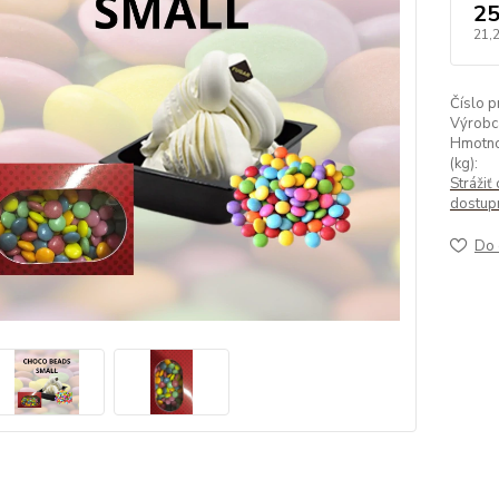
25
21,
Číslo p
Výrobc
Hmotno
(kg):
Strážiť 
dostup
Do 