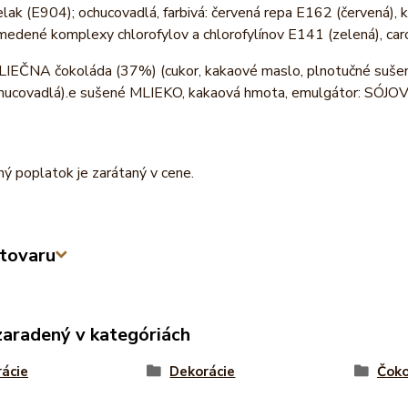
lak (E904); ochucovadlá, farbivá: červená repa E162 (červená), 
medené komplexy chlorofylov a chlorofylínov E141 (zelená), car
LIEČNA čokoláda (37%) (cukor, kakaové maslo, plnotučné suše
hucovadlá).e sušené MLIEKO, kakaová hmota, emulgátor: SÓJOVÝ 
ý poplatok je zarátaný v cene.
tovaru
zaradený v kategóriách
ácie
Dekorácie
Čoko