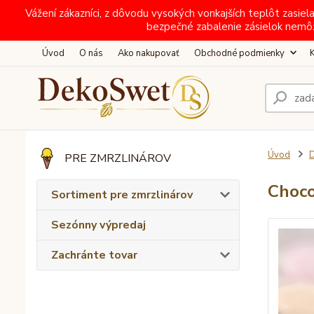
Vážení zákazníci, z dôvodu vysokých vonkajších teplôt zas
bezpečné zabalenie zásielok nemô
Úvod
O nás
Ako nakupovať
Obchodné podmienky
Úvod
D
PRE ZMRZLINÁROV
Choco
Sortiment pre zmrzlinárov
Sezónny výpredaj
Zachránte tovar