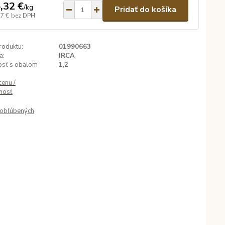
,32 €
/
kg
Pridať do košíka
27 €
bez DPH
roduktu:
01990663
a:
IRCA
sť s obalom
1,2
cenu /
nosť
obľúbených