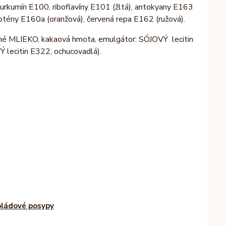
kurkumín E100, riboflavíny E101 (žltá), antokyany E163
otény E160a (oranžová), červená repa E162 (ružová).
né MLIEKO, kakaová hmota, emulgátor: SÓJOVÝ lecitin
lecitin E322, ochucovadlá).
ládové posypy