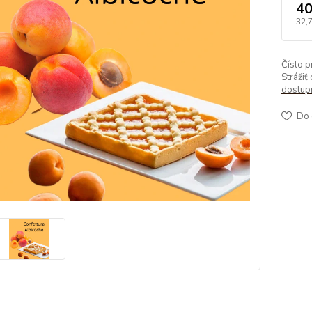
40
32,
Číslo p
Strážiť 
dostup
Do 