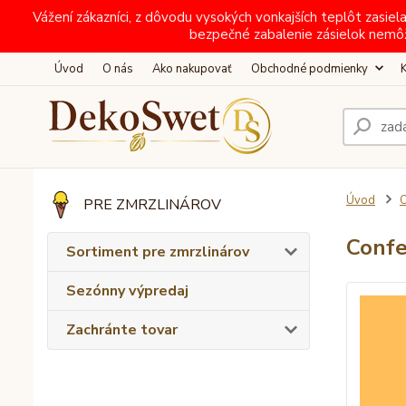
Vážení zákazníci, z dôvodu vysokých vonkajších teplôt zas
bezpečné zabalenie zásielok nemô
Úvod
O nás
Ako nakupovať
Obchodné podmienky
Úvod
O
PRE ZMRZLINÁROV
Confe
Sortiment pre zmrzlinárov
Sezónny výpredaj
Zachránte tovar