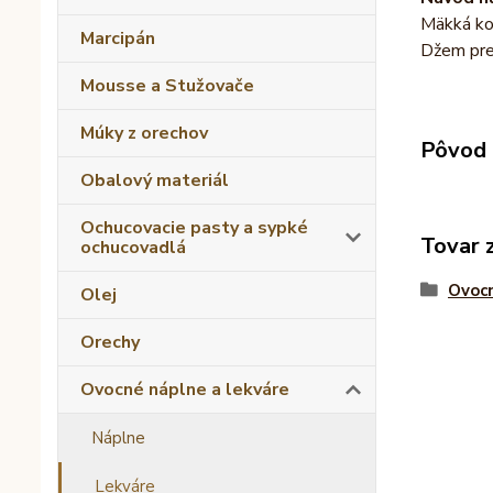
Mäkká ko
Marcipán
Džem pred
Mousse a Stužovače
Múky z orechov
Pôvod 
Obalový materiál
Ochucovacie pasty a sypké
Tovar 
ochucovadlá
Ovocn
Olej
Orechy
Ovocné náplne a lekváre
Náplne
Lekváre