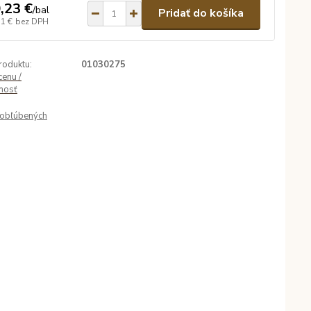
,23 €
/
bal
Pridať do košíka
71 €
bez DPH
roduktu:
01030275
cenu /
nosť
obľúbených