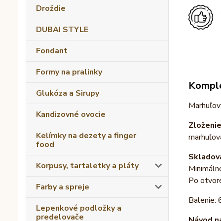
Droždie
DUBAI STYLE
Fondant
Formy na pralinky
Komple
Glukóza a Sirupy
Marhuľový
Kandizovné ovocie
Zloženi
Kelímky na dezety a finger
marhuľová
food
Skladova
Korpusy, tartaletky a pláty
Minimálne
Po otvore
Farby a spreje
Balenie: 
Lepenkové podložky a
predelovače
Návod na