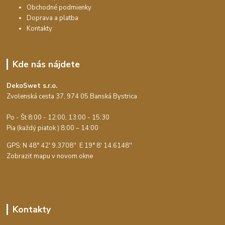
Obchodné podmienky
Doprava a platba
Kontakty
Kde nás nájdete
DekoSwet s.r.o.
Zvolenská cesta 37, 974 05 Banská Bystrica
Po - Št 8:00 - 12:00, 13:00 - 15:30
Pia (každý piatok ) 8:00 – 14:00
GPS: N 48° 42' 9.3708'' E
19° 8' 14.6148''
Zobraziť mapu v novom okne
Kontakty