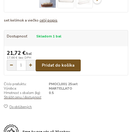
set kelímok a viečko
celý popis
Dostupnosť
Skladom 1 bal
21,72 €
/
bal
17,66 €
bez DPH
Pridať do košíka
Číslo produktu:
PMOCL001 25set
Výrobca:
MARTELLATO
Hmotnosť s obalom (kg):
0.5
Strážiť cenu / dostupnosť
Do obľúbených
Sme tu pre vás už 30 rokov