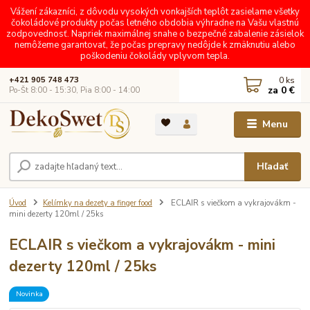
Vážení zákazníci, z dôvodu vysokých vonkajších teplôt zasielame všetky
čokoládové produkty počas letného obdobia výhradne na Vašu vlastnú
zodpovednosť. Napriek maximálnej snahe o bezpečné zabalenie zásielok
nemôžeme garantovať, že počas prepravy nedôjde k zmäknutiu alebo
poškodeniu čokolády vplyvom tepla.
0
ks
+421 905 748 473
za
0 €
Po-Št 8:00 - 15:30, Pia 8:00 - 14:00
Menu
Hľadať
Úvod
Kelímky na dezety a finger food
ECLAIR s viečkom a vykrajovákm -
mini dezerty 120ml / 25ks
ECLAIR s viečkom a vykrajovákm - mini
dezerty 120ml / 25ks
Novinka