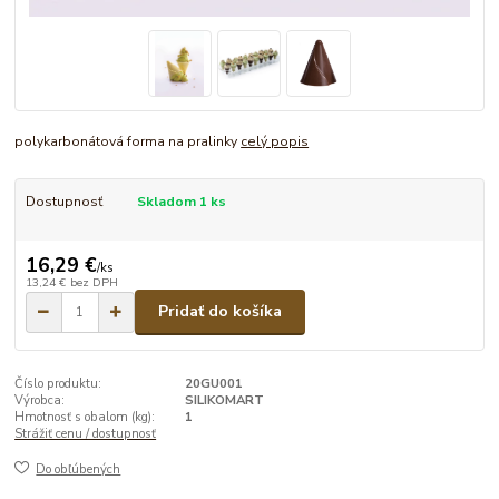
polykarbonátová forma na pralinky
celý popis
Dostupnosť
Skladom 1 ks
16,29 €
/
ks
13,24 €
bez DPH
Pridať do košíka
Číslo produktu:
20GU001
Výrobca:
SILIKOMART
Hmotnosť s obalom (kg):
1
Strážiť cenu / dostupnosť
Do obľúbených