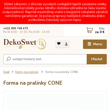
Vážení zákazníci, z dôvodu vysokých vonkajších teplôt zasielame všetky
čokoládové produkty počas letného obdobia výhradne na Vašu vlastnú
zodpovednosť. Napriek maximálnej snahe o bezpečné zabalenie zásielok
nemôžeme garantovať, že počas prepravy nedôjde k zmäknutiu alebo
poškodeniu čokolády vplyvom tepla.
0
ks
+421 905 748 473
za
0 €
Po-Št 8:00 - 15:30, Pia 8:00 - 14:00
Menu
Hľadať
Úvod
Formy na pralinky
Forma na pralinky CONE
Forma na pralinky CONE