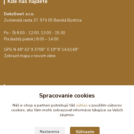
Kde nás nájdete
DekoSwet s.r.o.
Zvolenská cesta 37, 974 05 Banská Bystrica
Po - Št 8:00 - 12:00, 13:00 - 15:30
Pia (každý piatok ) 8:00 – 14:00
GPS: N 48° 42' 9.3708'' E
19° 8' 14.6148''
Zobraziť mapu v novom okne
Kontakty
Spracovanie cookies
Objednávky vybavuje
+421 905 748 473
Náš e-shop a partneri potrebujú Váš
súhlas
s použitím súborov
cookies, aby Vám mohli zobrazovať informácie týkajúce sa Vašich
Po-Št 8:00 - 15:30, Pia 8:00 - 14:00
záujmov.
objednavky@dekoswet.sk
Súhlasím
Nastavenia