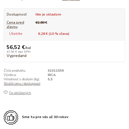
Dostupnosť
Nie je skladom
Cena pred
62,80 €
zľavou
Ušetríte
6,28 € (
10
% zľava)
56,52 €
/
bal
47,50 €
bez DPH
Vypredané
Číslo produktu:
01011559
Výrobca:
IRCA
Hmotnosť s obalom (kg):
5,5
Strážiť cenu / dostupnosť
Do obľúbených
Sme tu pre vás už 30 rokov