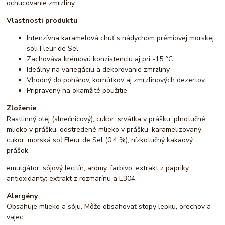
ochucovanie zmrzliny.
Vlastnosti produktu
Intenzívna karamelová chuť s nádychom prémiovej morskej
soli Fleur de Sel
Zachováva krémovú konzistenciu aj pri -15 °C
Ideálny na variegáciu a dekorovanie zmrzliny
Vhodný do pohárov, kornútkov aj zmrzlinových dezertov
Pripravený na okamžité použitie
Zloženie
Rastlinný olej (slnečnicový), cukor, srvátka v prášku, plnotučné
mlieko v prášku, odstredené mlieko v prášku, karamelizovaný
cukor, morská soľ Fleur de Sel (0,4 %), nízkotučný kakaový
prášok,
emulgátor: sójový lecitín, arómy, farbivo: extrakt z papriky,
antioxidanty: extrakt z rozmarínu a E304.
Alergény
Obsahuje mlieko a sóju. Môže obsahovať stopy lepku, orechov a
vajec.