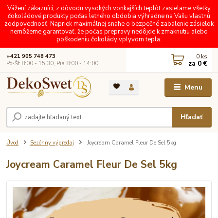
Vážení zákazníci, z dôvodu vysokých vonkajších teplôt zasielame všetky
čokoládové produkty počas letného obdobia výhradne na Vašu vlastnú
zodpovednosť. Napriek maximálnej snahe o bezpečné zabalenie zásielok
nemôžeme garantovať, že počas prepravy nedôjde k zmäknutiu alebo
poškodeniu čokolády vplyvom tepla.
0
ks
+421 905 748 473
za
0 €
Po-Št 8:00 - 15:30, Pia 8:00 - 14:00
Menu
Hľadať
Úvod
Sezónny výpredaj
Joycream Caramel Fleur De Sel 5kg
Joycream Caramel Fleur De Sel 5kg