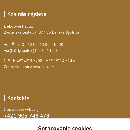
Kde nás nájdete
DekoSwet s.r.o.
Zvolenská cesta 37, 974 05 Banská Bystrica
Po - Št 8:00 - 12:00, 13:00 - 15:30
Pia (každý piatok ) 8:00 – 14:00
GPS: N 48° 42' 9.3708'' E
19° 8' 14.6148''
Zobraziť mapu v novom okne
Kontakty
Objednávky vybavuje
+421 905 748 473
Po-Št 8:00 - 15:30, Pia 8:00 - 14:00
Spracovanie cookies