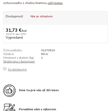
ochucovadlo s chuťou tiramisu
celý popis
Dostupnosť
Nie je skladom
31,73 €
/
bal
26,67 €
bez DPH
Vypredané
Číslo produktu:
01070824
Výrobca:
IRCA
Hmotnosť s obalom (kg):
1
Strážiť cenu / dostupnosť
Do obľúbených
Sme tu pre vás už 30 rokov
Poradíme vám s výberom