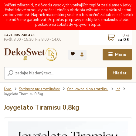
Vážení zákazníci, z dôvodu vysokých vonkajších teplôt zasielame všetky
čokoládové produkty počas letného obdobia výhradne na Vašu vlastnú
zodpovednosť. Napriek maximálnej snahe o bezpečné zabalenie zásielok
nemôžeme garantovať, že počas prepravy nedôjde k zmäknutiu alebo
poškodeniu čokolády vplyvom tepla.
0
ks
+421 905 748 473
za
0 €
Po-Št 8:00 - 15:30, Pia 8:00 - 14:00
Menu
Hľadať
Úvod
Sortiment pre zmrzlinárov
Ochucovadlá na zmrzlinu
Iné
Joygelato Tiramisu 0,8kg
Joygelato Tiramisu 0,8kg