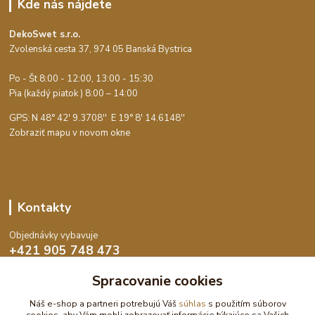
Kde nás nájdete
DekoSwet s.r.o.
Zvolenská cesta 37, 974 05 Banská Bystrica
Po - Št 8:00 - 12:00, 13:00 - 15:30
Pia (každý piatok ) 8:00 – 14:00
GPS: N 48° 42' 9.3708'' E
19° 8' 14.6148''
Zobraziť mapu v novom okne
Kontakty
Objednávky vybavuje
+421 905 748 473
Po-Št 8:00 - 15:30, Pia 8:00 - 14:00
Spracovanie cookies
objednavky@dekoswet.sk
Náš e-shop a partneri potrebujú Váš
súhlas
s použitím súborov