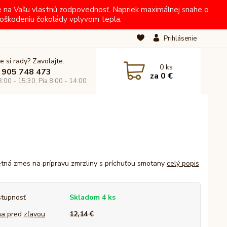
e na Vašu vlastnú zodpovednosť. Napriek maximálnej snahe o
oškodeniu čokolády vplyvom tepla.
Prihlásenie
e si rady? Zavolajte.
0
ks
 905 748 473
za
0 €
8:00 - 15:30, Pia 8:00 - 14:00
tná zmes na prípravu zmrzliny s príchuťou smotany
celý popis
tupnosť
Skladom 4 ks
a pred zľavou
12,14 €