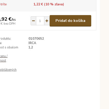
tríte
1,22 € (
10
% zľava)
,92 €
/
ks
Pridať do košíka
 €
bez DPH
roduktu:
01070652
a:
IRCA
sť s obalom
1,2
cenu /
nosť
obľúbených