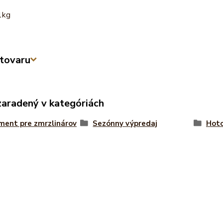
1kg
tovaru
zaradený v kategóriách
ment pre zmrzlinárov
Sezónny výpredaj
Hoto