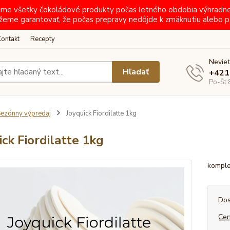
ielame všetky čokoládové produkty počas letného obdobia výhradn
žeme garantovať, že počas prepravy nedôjde k zmäknutiu alebo p
Kontakt
Recepty
Neviet
Hľadať
+421
Po-Št 
ezónny výpredaj
Joyquick Fiordilatte 1kg
ick Fiordilatte 1kg
komple
Dos
Cen