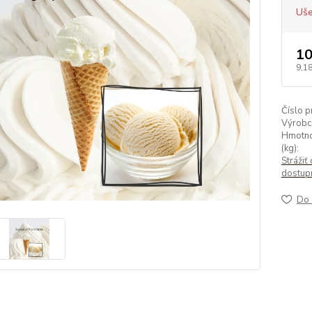
Uše
10
9,18
Číslo p
Výrobc
Hmotno
(kg):
Strážiť 
dostup
Do 