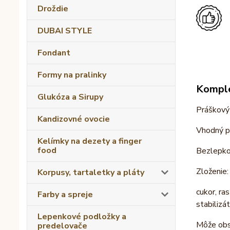
Droždie
DUBAI STYLE
Fondant
Formy na pralinky
Komple
Glukóza a Sirupy
Práškový 
Kandizovné ovocie
Vhodný pr
Kelímky na dezety a finger
food
Bezlepko
Zloženie:
Korpusy, tartaletky a pláty
cukor, ra
Farby a spreje
stabilizá
Lepenkové podložky a
Môže ob
predelovače