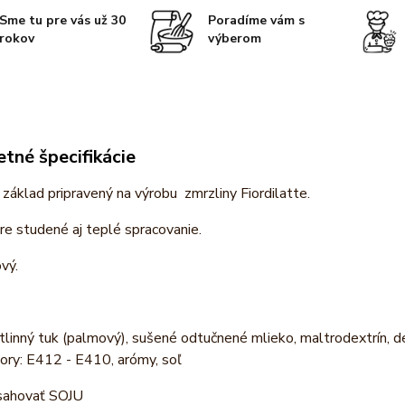
Sme tu pre vás už 30
Poradíme vám s
rokov
výberom
tné špecifikácie
základ pripravený na výrobu zmrzliny Fiordilatte.
e studené aj teplé spracovanie.
vý.
stlinný tuk (palmový), sušené odtučnené mlieko, maltrodextrín,
tory: E412 - E410, arómy, soľ
sahovať SOJU