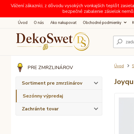
Vážení zákazníci, z dôvodu vysokých vonkajších teplôt zas
bezpečné zabalenie zásielok nemô
Úvod
O nás
Ako nakupovať
Obchodné podmienky
Úvod
S
PRE ZMRZLINÁROV
Joyqu
Sortiment pre zmrzlinárov
Sezónny výpredaj
Zachránte tovar