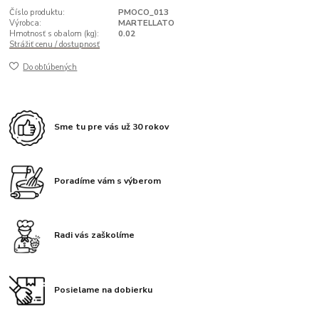
Číslo produktu:
PMOCO_013
Výrobca:
MARTELLATO
Hmotnosť s obalom (kg):
0.02
Strážiť cenu / dostupnosť
Do obľúbených
Sme tu pre vás už 30 rokov
Poradíme vám s výberom
Radi vás zaškolíme
Posielame na dobierku