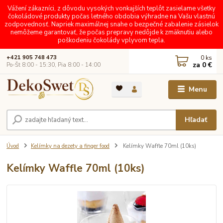
Vážení zákazníci, z dôvodu vysokých vonkajších teplôt zasielame všetky
čokoládové produkty počas letného obdobia výhradne na Vašu vlastnú
zodpovednosť. Napriek maximálnej snahe o bezpečné zabalenie zásielok
nemôžeme garantovať, že počas prepravy nedôjde k zmäknutiu alebo
poškodeniu čokolády vplyvom tepla.
0
ks
+421 905 748 473
za
0 €
Po-Št 8:00 - 15:30, Pia 8:00 - 14:00
Menu
Hľadať
Úvod
Kelímky na dezety a finger food
Kelímky Waffle 70ml (10ks)
Kelímky Waffle 70ml (10ks)