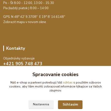
Po - Št 8:00 - 12:00, 13:00 - 15:30
Pia (každý piatok ) 8:00 – 14:00
GPS: N 48° 42' 9.3708'' E
19° 8' 14.6148''
Zobraziť mapu v novom okne
Kontakty
Objednávky vybavuje
+421 905 748 473
Po-Št 8:00 - 15:30, Pia 8:00 - 14:00
Spracovanie cookies
objednavky@dekoswet.sk
Náš e-shop a partneri potrebujú Váš
súhlas
s použitím súborov
cookies, aby Vám mohli zobrazovať informácie týkajúce sa Vašich
záujmov.
Súhlasím
Nastavenia