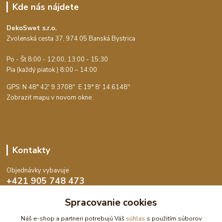
Kde nás nájdete
DekoSwet s.r.o.
Zvolenská cesta 37, 974 05 Banská Bystrica
Po - Št 8:00 - 12:00, 13:00 - 15:30
Pia (každý piatok ) 8:00 – 14:00
GPS: N 48° 42' 9.3708'' E
19° 8' 14.6148''
Zobraziť mapu v novom okne
Kontakty
Objednávky vybavuje
+421 905 748 473
Po-Št 8:00 - 15:30, Pia 8:00 - 14:00
Spracovanie cookies
objednavky@dekoswet.sk
Náš e-shop a partneri potrebujú Váš
súhlas
s použitím súborov