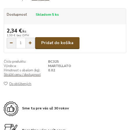
Dostupnosť
Skladom 5 ks
2,34 €
/
ks
1,90 €
bez DPH
Pridať do košíka
Číslo produktu:
BC325
Výrobca:
MARTELLATO
Hmotnosť s obalom (kg):
0.02
Strážiť cenu / dostupnosť
Do obľúbených
Sme tu pre vás už 30 rokov