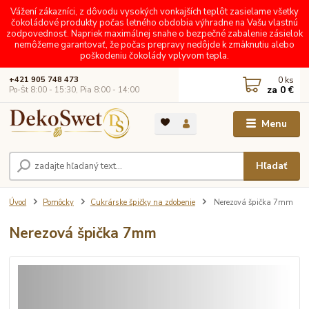
Vážení zákazníci, z dôvodu vysokých vonkajších teplôt zasielame všetky
čokoládové produkty počas letného obdobia výhradne na Vašu vlastnú
zodpovednosť. Napriek maximálnej snahe o bezpečné zabalenie zásielok
nemôžeme garantovať, že počas prepravy nedôjde k zmäknutiu alebo
poškodeniu čokolády vplyvom tepla.
0
ks
+421 905 748 473
za
0 €
Po-Št 8:00 - 15:30, Pia 8:00 - 14:00
Menu
Hľadať
Úvod
Pomôcky
Cukrárske špičky na zdobenie
Nerezová špička 7mm
Nerezová špička 7mm