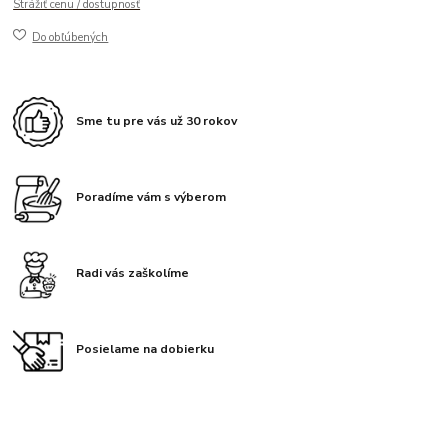
Strážiť cenu / dostupnosť
Do obľúbených
Sme tu pre vás už 30 rokov
Poradíme vám s výberom
Radi vás zaškolíme
Posielame na dobierku