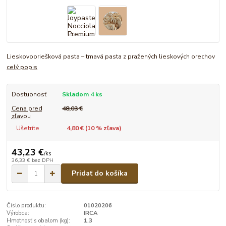
Lieskovooriešková pasta – tmavá pasta z pražených lieskových orechov
celý popis
Dostupnosť
Skladom 4 ks
Cena pred
48,03 €
zľavou
Ušetríte
4,80 € (
10
% zľava)
43,23 €
/
ks
36,33 €
bez DPH
Pridať do košíka
Číslo produktu:
01020206
Výrobca:
IRCA
Hmotnosť s obalom (kg):
1.3