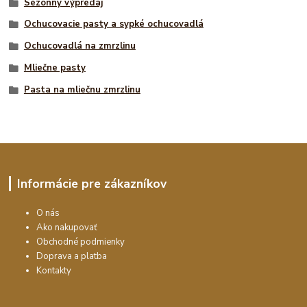
Sezónny výpredaj
Ochucovacie pasty a sypké ochucovadlá
Ochucovadlá na zmrzlinu
Mliečne pasty
Pasta na mliečnu zmrzlinu
Informácie pre zákazníkov
O nás
Ako nakupovať
Obchodné podmienky
Doprava a platba
Kontakty