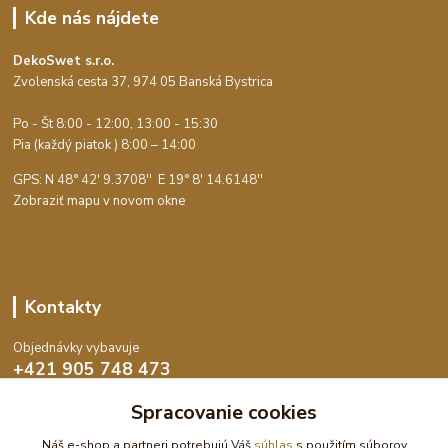
Kde nás nájdete
DekoSwet s.r.o.
Zvolenská cesta 37, 974 05 Banská Bystrica
Po - Št 8:00 - 12:00, 13:00 - 15:30
Pia (každý piatok ) 8:00 – 14:00
GPS: N 48° 42' 9.3708'' E
19° 8' 14.6148''
Zobraziť mapu v novom okne
Kontakty
Objednávky vybavuje
+421 905 748 473
Po-Št 8:00 - 15:30, Pia 8:00 - 14:00
Spracovanie cookies
objednavky@dekoswet.sk
Náš e-shop a partneri potrebujú Váš
súhlas
s použitím súborov