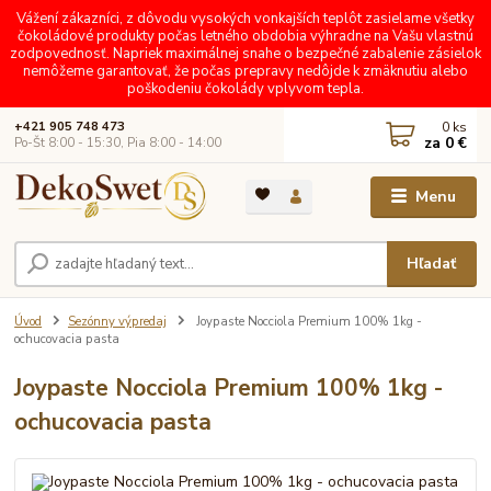
Vážení zákazníci, z dôvodu vysokých vonkajších teplôt zasielame všetky
čokoládové produkty počas letného obdobia výhradne na Vašu vlastnú
zodpovednosť. Napriek maximálnej snahe o bezpečné zabalenie zásielok
nemôžeme garantovať, že počas prepravy nedôjde k zmäknutiu alebo
poškodeniu čokolády vplyvom tepla.
0
ks
+421 905 748 473
za
0 €
Po-Št 8:00 - 15:30, Pia 8:00 - 14:00
Menu
Hľadať
Úvod
Sezónny výpredaj
Joypaste Nocciola Premium 100% 1kg -
ochucovacia pasta
Joypaste Nocciola Premium 100% 1kg -
ochucovacia pasta