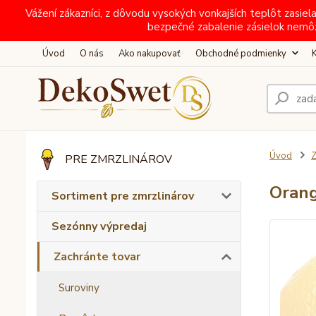
Vážení zákazníci, z dôvodu vysokých vonkajších teplôt zas
bezpečné zabalenie zásielok nemô
Úvod
O nás
Ako nakupovať
Obchodné podmienky
Úvod
Z
PRE ZMRZLINÁROV
Orang
Sortiment pre zmrzlinárov
Sezónny výpredaj
Zachránte tovar
Suroviny