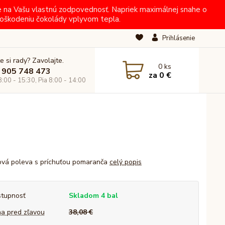
e na Vašu vlastnú zodpovednosť. Napriek maximálnej snahe o
oškodeniu čokolády vplyvom tepla.
Prihlásenie
e si rady? Zavolajte.
0
ks
 905 748 473
za
0 €
8:00 - 15:30, Pia 8:00 - 14:00
ová poleva s príchuťou pomaranča
celý popis
tupnosť
Skladom 4 bal
a pred zľavou
38,08 €