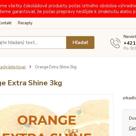
ielame všetky čokoládové produkty počas letného obdobia výhradn
žeme garantovať, že počas prepravy nedôjde k zmäknutiu alebo p
Kontakt
Recepty
Neviet
Hľadať
+421
Po-Št 
achránte tovar
Orange Extra Shine 3kg
e Extra Shine 3kg
zrkadl
Dos
Cen