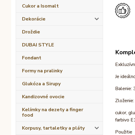
Cukor a Isomalt
Dekorácie
Droždie
DUBAI STYLE
Komple
Fondant
Exkluzívn
Formy na pralinky
Je ideáln
Glukóza a Sirupy
Balenie: 
Kandizovné ovocie
Zloženie:
Kelímky na dezety a finger
cukor, gl
food
farbivo E
Korpusy, tartaletky a pláty
Použitie