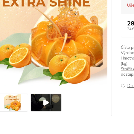
Uše
28
24 
Číslo p
Výrobc
Hmotno
(kg):
Strážiť 
dostup
Do 