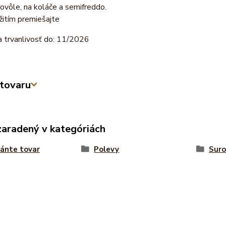
ovôle, na koláče a semifreddo.
žitím premiešajte
a trvanlivosť do: 11/2026
tovaru
zaradený v kategóriách
ánte tovar
Polevy
Suro