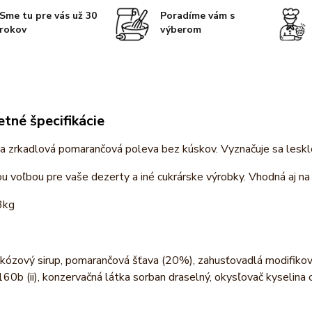
Sme tu pre vás už 30
Poradíme vám s
rokov
výberom
tné špecifikácie
a zrkadlová pomarančová poleva bez kúskov. Vyznačuje sa leskl
ou voľbou pre vaše dezerty a iné cukrárske výrobky. Vhodná aj n
3kg
ukózový sirup, pomarančová šťava (20%), zahusťovadlá modifikova
160b (ii), konzervačná látka sorban draselný, okysľovač kyselina 