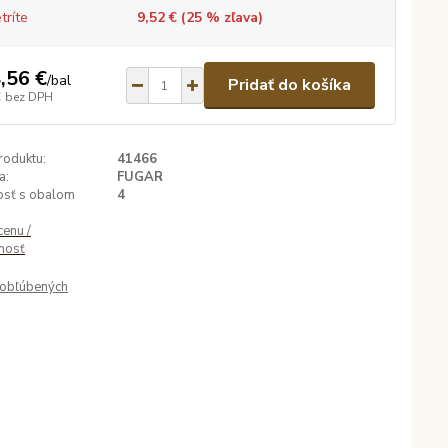
tríte
9,52 € (
25
% zľava)
,56 €
/
bal
Pridať do košíka
€
bez DPH
roduktu:
41466
a:
FUGAR
sť s obalom
4
cenu /
nosť
obľúbených