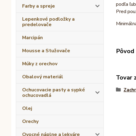
podľa ľub
Farby a spreje
Pred pou
Lepenkové podložky a
Minimáln
predelovače
Marcipán
Pôvod 
Mousse a Stužovače
Múky z orechov
Tovar 
Obalový materiál
Ochucovacie pasty a sypké
Zachr
ochucovadlá
Olej
Orechy
Ovocné náplne a lekváre