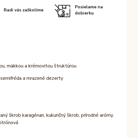
Posielame na
Radi vás zaškolíme
dobierku
ou, mäkkou a krémovitou štruktúrou
a semifréda a mrazené dezerty
ný škrob karagénan, kukuričný škrob, prírodné arómy,
citrónová