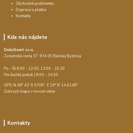
Obchodné podmienky
Doprava a platba
Kontakty
Kde nás nájdete
DekoSwet s.r.o.
Zvolenská cesta 37, 974 05 Banská Bystrica
Po - Št 8:00 - 12:00, 13:00 - 15:30
Pia (každý piatok ) 8:00 – 14:00
GPS: N 48° 42' 9.3708'' E
19° 8' 14.6148''
Zobraziť mapu v novom okne
Kontakty