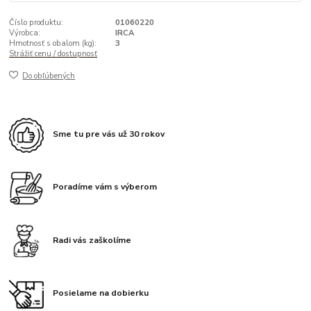
Číslo produktu:
01060220
Výrobca:
IRCA
Hmotnosť s obalom (kg):
3
Strážiť cenu / dostupnosť
Do obľúbených
Sme tu pre vás už 30 rokov
Poradíme vám s výberom
Radi vás zaškolíme
Posielame na dobierku