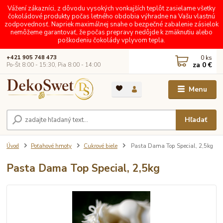
Vážení zákazníci, z dôvodu vysokých vonkajších teplôt zasielame všetky
čokoládové produkty počas letného obdobia výhradne na Vašu vlastnú
zodpovednosť. Napriek maximálnej snahe o bezpečné zabalenie zásielok
nemôžeme garantovať, že počas prepravy nedôjde k zmäknutiu alebo
poškodeniu čokolády vplyvom tepla.
0
ks
+421 905 748 473
za
0 €
Po-Št 8:00 - 15:30, Pia 8:00 - 14:00
Menu
Hľadať
Úvod
Poťahové hmoty
Cukrové biele
Pasta Dama Top Special, 2,5kg
Pasta Dama Top Special, 2,5kg