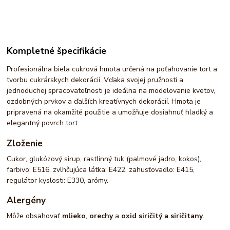
Kompletné špecifikácie
Profesionálna biela cukrová hmota určená na poťahovanie tort a
tvorbu cukrárskych dekorácií. Vďaka svojej pružnosti a
jednoduchej spracovateľnosti je ideálna na modelovanie kvetov,
ozdobných prvkov a ďalších kreatívnych dekorácií. Hmota je
pripravená na okamžité použitie a umožňuje dosiahnuť hladký a
elegantný povrch tort.
Zloženie
Cukor, glukózový sirup, rastlinný tuk (palmové jadro, kokos),
farbivo: E516, zvlhčujúca látka: E422, zahusťovadlo: E415,
regulátor kyslosti: E330, arómy.
Alergény
Môže obsahovať
mlieko
,
orechy
a
oxid siričitý a siričitany
.