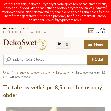
Vážení zákazníci, z dôvodu vysokých vonkajších teplôt zasielame všetky
čokoládové produkty počas letného obdobia výhradne na Vašu vlastnú
zodpovednosť. Napriek maximálnej snahe o bezpečné zabalenie zásielok
nemôžeme garantovať, že počas prepravy nedôjde k zmäknutiu alebo
poškodeniu čokolády vplyvom tepla.
0
ks
+421 905 748 473
za
0 €
Po-Št 8:00 - 15:30, Pia 8:00 - 14:00
Menu
Hľadať
Úvod
Korpusy, tartaletky a pláty
Tartaletky
Tartaletky veľké, pr. 8,5
cm - len osobný obder
Tartaletky veľké, pr. 8,5 cm - len osobný
obder