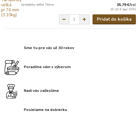
tartaletky veľké 74mm
35,79 €
/
bal
29,10 €
bez DPH
Pridať do košíka
Sme tu pre vás už 30 rokov
Poradíme vám s výberom
Radi vás zaškolíme
Posielame na dobierku