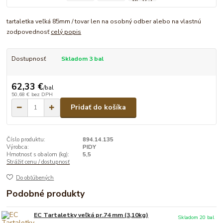
tartaletka veľká 85mm / tovar len na osobný odber alebo na vlastnú
zodpovednosť
celý popis
Dostupnosť
Skladom 3 bal
62,33 €
/
bal
50,68 €
bez DPH
Pridať do košíka
Číslo produktu:
894.14.135
Výrobca:
PIDY
Hmotnosť s obalom (kg):
5,5
Strážiť cenu / dostupnosť
Do obľúbených
Podobné produkty
EC Tartaletky veľká pr.74 mm (3,10kg)
Skladom 20 bal