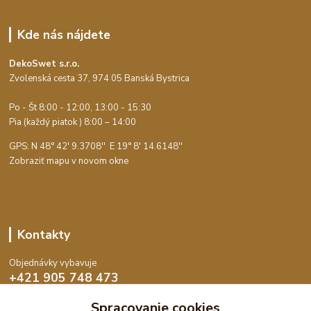
Kde nás nájdete
DekoSwet s.r.o.
Zvolenská cesta 37, 974 05 Banská Bystrica
Po - Št 8:00 - 12:00, 13:00 - 15:30
Pia (každý piatok ) 8:00 – 14:00
GPS: N 48° 42' 9.3708'' E
19° 8' 14.6148''
Zobraziť mapu v novom okne
Kontakty
Objednávky vybavuje
+421 905 748 473
Po-Št 8:00 - 15:30, Pia 8:00 - 14:00
Spracovanie cookies