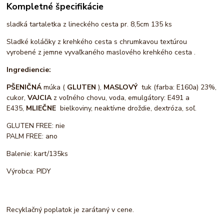
Kompletné špecifikácie
sladká tartaletka z lineckého cesta pr. 8,5cm 135 ks
Sladké koláčiky z krehkého cesta s chrumkavou textúrou
vyrobené z jemne vyvaľkaného maslového krehkého cesta .
Ingrediencie:
PŠENIČNÁ
múka (
GLUTEN
),
MASLOVÝ
tuk (farba: E160a) 23%,
cukor,
VAJCIA
z voľného chovu, voda, emulgátory: E491 a
E435,
MLIEČNE
bielkoviny, neaktívne droždie, dextróza, soľ.
GLUTEN FREE: nie
PALM FREE: ano
Balenie: kart/135ks
Výrobca: PIDY
Recyklačný poplatok je zarátaný v cene.