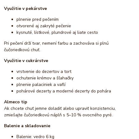
Využitie v pekárstve
plnenie pred pečením
otvorené aj zakryté pečenie
kysnuté, lístkové, plundrové aj liate cesto
Pri pečení drží tvar, nemení farbu a zachováva si plnú
čučoriedkovú chuť.
Využitie v cukrárstve
vrstvenie do dezertov a tort
ochutenie krémov a šľahačky
plnenie palaciniek a vaflí
pohárové dezerty a moderné dezerty do pohára
Almeco tip
Ak chcete chuť jemne doladiť alebo upraviť konzistenciu,
zmiešajte čučoriedkovú náplň s 5–10 % ovocného pyré.
Balenie a skladovanie
Balenie: vedro 6 kg