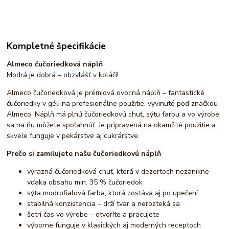
Kompletné špecifikácie
Almeco čučoriedková náplň
Modrá je dobrá – obzvlášť v koláči!
Almeco čučoriedková je prémiová ovocná náplň – fantastické
čučoriedky v géli na profesionálne použitie, vyvinuté pod značkou
Almeco. Náplň má plnú čučoriedkovú chuť, sýtu farbu a vo výrobe
sa na ňu môžete spoľahnúť. Je pripravená na okamžité použitie a
skvele funguje v pekárstve aj cukrárstve.
Prečo si zamilujete našu čučoriedkovú náplň
výrazná čučoriedková chuť, ktorá v dezertoch nezanikne
vďaka obsahu min. 35 % čučoriedok
sýta modrofialová farba, ktorá zostáva aj po upečení
stabilná konzistencia – drží tvar a nerozteká sa
šetrí čas vo výrobe – otvoríte a pracujete
výborne funguje v klasických aj moderných receptoch