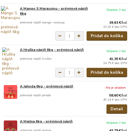
A Mango S Maracujou - prémiová náplň
Skladom 3 bal
6kg
prémiová náplň mango- naracuja
39,63 €
/
bal
33,30 €
bez DPH
Pridať do košíka
A Hruška náplň 6kg - prémiová náplň
Skladom 2 bal
prémiová náplň hruška
41,35 €
/
bal
34,75 €
bez DPH
Pridať do košíka
A Jahoda 6kg - prémiová náplň
Nie je skladom
prémiová náplň jahoda
58,60 €
/
bal
49,24 €
bez DPH
Detail
A Malina 6kg - prémiová náplň
Skladom 2 bal
prémiová náplň malina
43,79 €
/
bal