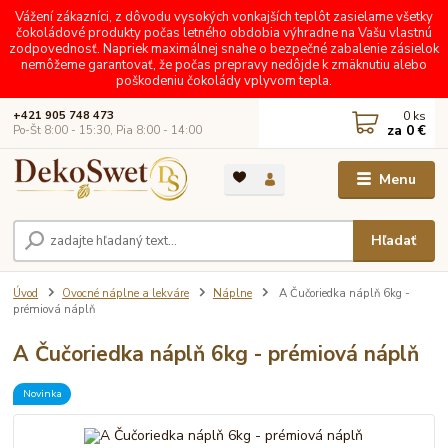
Vážení zákazníci, z dôvodu vysokých vonkajších teplôt zasielame všetky
čokoládové produkty počas letného obdobia výhradne na Vašu vlastnú
zodpovednosť. Napriek maximálnej snahe o bezpečné zabalenie zásielok
nemôžeme garantovať, že počas prepravy nedôjde k zmäknutiu alebo
poškodeniu čokolády vplyvom tepla.
0
ks
+421 905 748 473
za
0 €
Po-Št 8:00 - 15:30, Pia 8:00 - 14:00
Menu
Hľadať
Úvod
Ovocné náplne a lekváre
Náplne
A Čučoriedka náplň 6kg -
prémiová náplň
A Čučoriedka náplň 6kg - prémiová náplň
Novinka