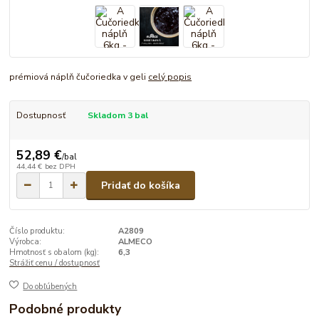
prémiová náplň čučoriedka v geli
celý popis
Dostupnosť
Skladom 3 bal
52,89 €
/
bal
44,44 €
bez DPH
Pridať do košíka
Číslo produktu:
A2809
Výrobca:
ALMECO
Hmotnosť s obalom (kg):
6,3
Strážiť cenu / dostupnosť
Do obľúbených
Podobné produkty